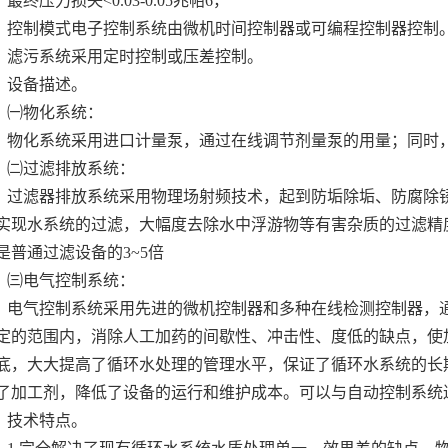
最终压力损失<0.03-0.05兆帕6，
控制模式电子控制系统由微机时间控制器或可编程控制器控制
滤污系统采用定时控制或压差控制。
设备描述。
㈠物化系统：
物化系统采用进口计量泵，通过在线调节剂量泵的用量；同时
㈡过滤排放系统：
过滤器排放系统采用物理场射频技术，起到防垢除垢、防腐除
实现水系统的过滤，大幅度去除水中浮游物等有害杂质的过滤精度达到
是普通过滤设备的3~5倍
㈢电气控制系统：
电气控制系统采用先进的微机控制器和多种在线检测控制器，
定的范围内，消除人工加药的间歇性、冲击性、度低的缺点，使
底，大大提高了循环水处理的管理水平，保证了循环水系统的长
了加工剂，降低了设备的运行和维护成本。可以与自动控制系统
技术特点。