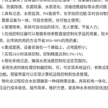
1.完全解决了现有循环水系统水质处理单一、效果差的缺点，
垢、防腐除锈、杀菌除藻、水质恶化、浓缩倍数超标等水质问题
2.具有过滤、水质监测、PH值调节、化学加药功能:实时自动
整套设备为一体，可组合使用，也可独立使用；
4.管理简单，系统可自动加药排污，无人管理，节省人力；
5.在线控制仪器可以根据系统参数直接控制化学品的用量，较
用，比传统的用药方法节省30%~90%的用药量；
6.集成度高，设备安装在一个基础上，占地面积小；
7.实现24小时连续控制，控制精度达到0.5%~1%；
8.物化系统过滤，确保水质浊度控制在设定范围内；
采用先进的微处理控制器控制，可，可实现系统运行、参数设
功能。预留界面可以实现计算机远程控制和信息管理。
物化全过程综合水处理器是一种纯物理设备，具有机电一体化
且运行成本极低，操作简单，维护方便，是各种水系统的较佳选