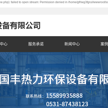
e.php): failed to open stream: Permission denied in /home/gfrlwg3fgrul/wwwroot/s
中心
服务承诺
新闻中心
案