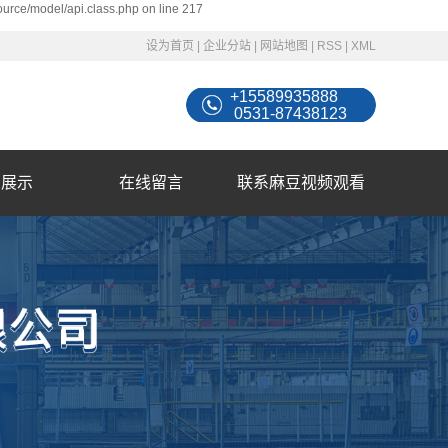
ource/model/api.class.php on line 217
设为首页
|
企业分站
|
网站地图
|
RSS
|
XML
+15589935888
0531-87438123
例展示
在线留言
联系麻豆视频观看