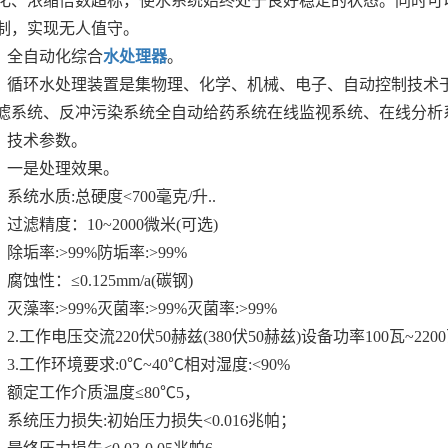
化、浓缩倍数超标，使水系统始终处于良好稳定的状态。同时可
制，实现无人值守。
全自动化综合
水处理器
。
循环水处理装置是集物理、化学、机械、电子、自动控制技术
滤系统、反冲污染系统全自动给药系统在线监视系统、在线分析
技术参数。
一是处理效果。
系统水质:总硬度<700毫克/升..
过滤精度：10~2000微米(可选)
除垢率:>99%防垢率:>99%
腐蚀性：≤0.125mm/a(碳钢)
灭藻率:>99%灭菌率:>99%灭菌率:>99%
2.工作电压交流220伏50赫兹(380伏50赫兹)设备功率100瓦~220
3.工作环境要求:0℃~40℃相对湿度:<90%
额定工作介质温度≤80℃5，
系统压力损失:初始压力损失<0.016兆帕；