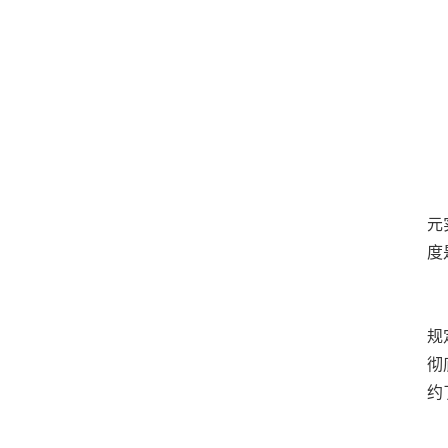
元
度
规
彻
约