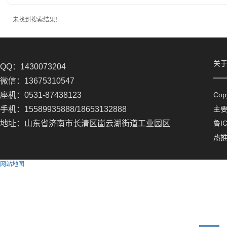
未找到搜索结果！
关
QQ：1430073204
微信：13675310547
座机：0531-87438123
Co
手机：15589935888/18653132888
主
地址：山东省济南市长清区崮云湖街道工业园区
鲁IC
热
网站地图