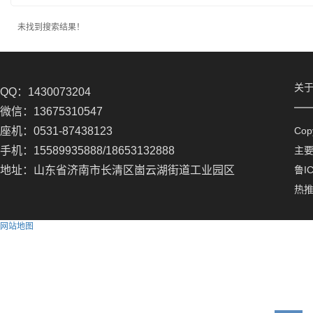
未找到搜索结果！
关
QQ：1430073204
微信：13675310547
座机：0531-87438123
Co
手机：15589935888/18653132888
主
地址：山东省济南市长清区崮云湖街道工业园区
鲁IC
热
网站地图