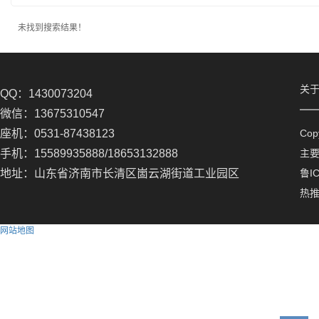
未找到搜索结果！
关
QQ：1430073204
微信：13675310547
座机：0531-87438123
Co
手机：15589935888/18653132888
主
地址：山东省济南市长清区崮云湖街道工业园区
鲁IC
热
网站地图