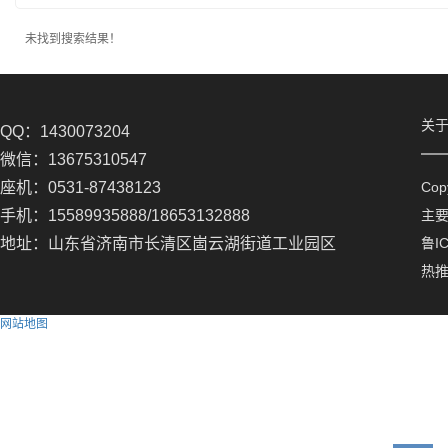
未找到搜索结果！
关
QQ：1430073204
微信：13675310547
座机：0531-87438123
Co
手机：15589935888/18653132888
主
地址：山东省济南市长清区崮云湖街道工业园区
鲁IC
热
网站地图