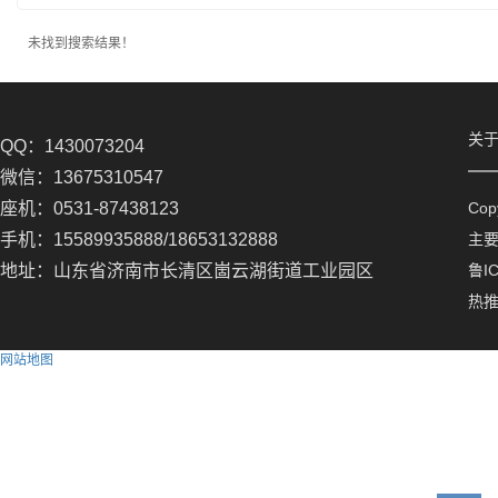
未找到搜索结果！
关
QQ：1430073204
微信：13675310547
座机：0531-87438123
Co
手机：15589935888/18653132888
主
地址：山东省济南市长清区崮云湖街道工业园区
鲁IC
热
网站地图