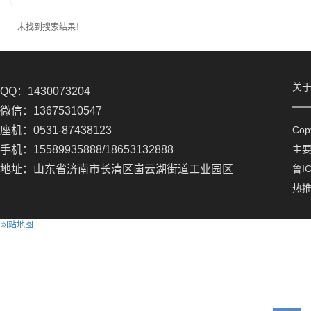
未找到搜索结果！
关
QQ：1430073204
微信：13675310547
座机：0531-87438123
Co
手机：15589935888/18653132888
主
地址：山东省济南市长清区崮云湖街道工业园区
鲁IC
热
网站地图