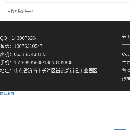
未找到搜索结果！
关
QQ：1430073204
微信：13675310547
座机：0531-87438123
Co
手机：15589935888/18653132888
主
地址：山东省济南市长清区崮云湖街道工业园区
鲁IC
热
网站地图