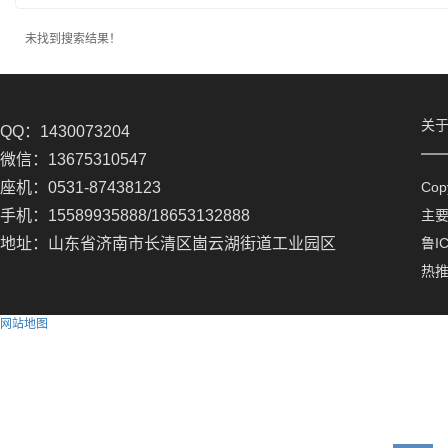
未找到搜索结果！
关
QQ：1430073204
微信：13675310547
座机：0531-87438123
Co
手机：15589935888/18653132888
主
地址：山东省济南市长清区崮云湖街道工业园区
鲁IC
热
网站地图