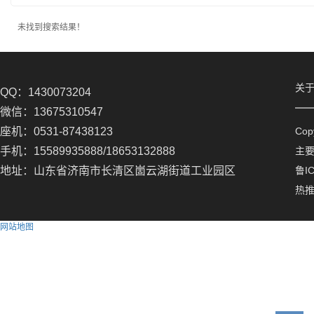
未找到搜索结果！
关
QQ：1430073204
微信：13675310547
座机：0531-87438123
Co
手机：15589935888/18653132888
主
地址：山东省济南市长清区崮云湖街道工业园区
鲁IC
热
网站地图