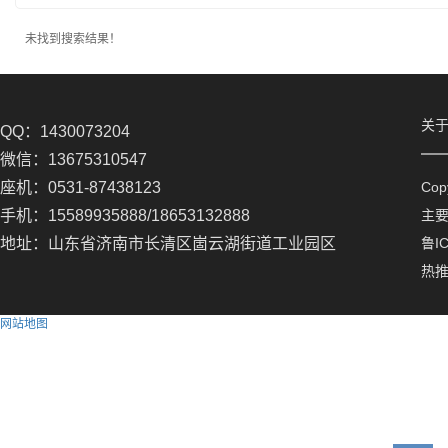
未找到搜索结果！
关
QQ：1430073204
微信：13675310547
座机：0531-87438123
Co
手机：15589935888/18653132888
主
地址：山东省济南市长清区崮云湖街道工业园区
鲁IC
热
网站地图