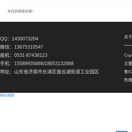
未找到搜索结果！
关
QQ：1430073204
微信：13675310547
座机：0531-87438123
Co
手机：15589935888/18653132888
主
地址：山东省济南市长清区崮云湖街道工业园区
鲁IC
热
网站地图