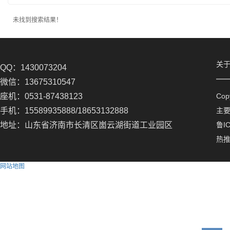
未找到搜索结果！
关
QQ：1430073204
微信：13675310547
座机：0531-87438123
Co
手机：15589935888/18653132888
主
地址：山东省济南市长清区崮云湖街道工业园区
鲁IC
热
网站地图