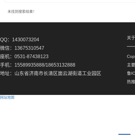
未找到搜索结果！
关
QQ：1430073204
微信：13675310547
座机：0531-87438123
Co
手机：15589935888/18653132888
主
地址：山东省济南市长清区崮云湖街道工业园区
鲁IC
热
网站地图