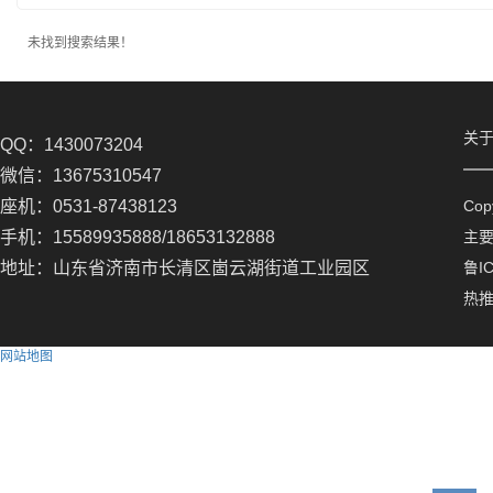
未找到搜索结果！
关
QQ：1430073204
微信：13675310547
座机：0531-87438123
Co
手机：15589935888/18653132888
主
地址：山东省济南市长清区崮云湖街道工业园区
鲁IC
热
网站地图