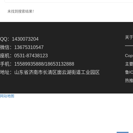
未找到搜索结果！
关
QQ：1430073204
微信：13675310547
座机：0531-87438123
Co
手机：15589935888/18653132888
主
地址：山东省济南市长清区崮云湖街道工业园区
鲁IC
热
网站地图