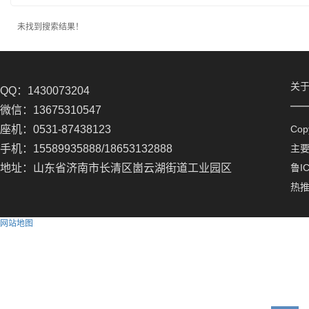
未找到搜索结果！
关
QQ：1430073204
微信：13675310547
座机：0531-87438123
Co
手机：15589935888/18653132888
主
地址：山东省济南市长清区崮云湖街道工业园区
鲁IC
热
网站地图