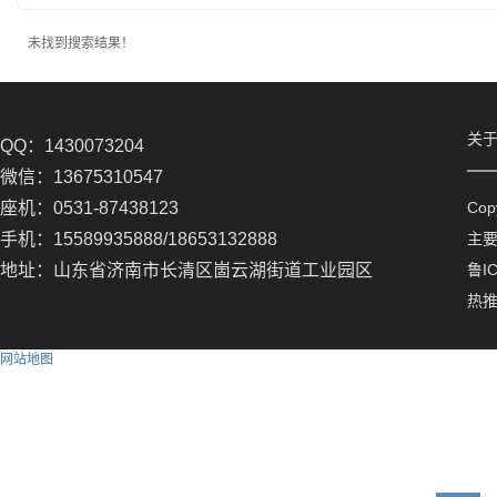
未找到搜索结果！
关
QQ：1430073204
微信：13675310547
座机：0531-87438123
Co
手机：15589935888/18653132888
主
地址：山东省济南市长清区崮云湖街道工业园区
鲁IC
热
网站地图