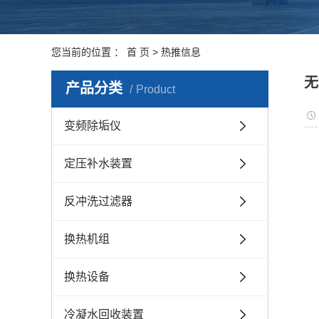
您当前的位置 ：
首 页
>
热推信息
无
产品分类
Product
变频除垢仪
定压补水装置
反冲洗过滤器
换热机组
换热设备
冷凝水回收装置