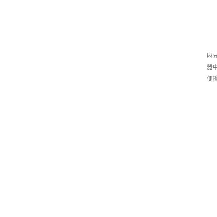
麻
器
便