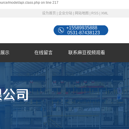
ource/model/api.class.php on line 217
设为首页
|
企业分站
|
网站地图
|
RSS
|
XML
+15589935888
0531-87438123
例展示
在线留言
联系麻豆视频观看