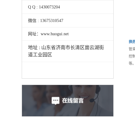
Q Q : 1430073204
微信 : 13675310547
网址：www.huogui.net
换
地址 : 山东省济南市长清区崮云湖街
管
道工业园区
控
等