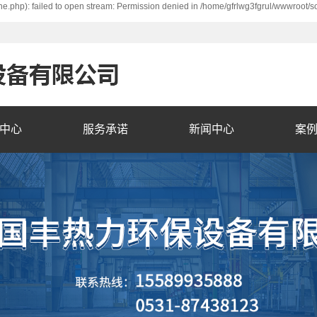
e.php): failed to open stream: Permission denied in /home/gfrlwg3fgrul/wwwroot/s
中心
服务承诺
新闻中心
案