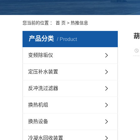
您当前的位置 ：
首 页
>
热推信息
葫
产品分类
Product
变频除垢仪
定压补水装置
反冲洗过滤器
换热机组
换热设备
冷凝水回收装置