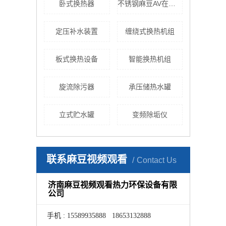
卧式换热器
不锈钢麻豆AV在线观看
定压补水装置
缠绕式换热机组
板式换热设备
智能换热机组
旋流除污器
承压储热水罐
立式贮水罐
变频除垢仪
联系麻豆视频观看
Contact Us
济南麻豆视频观看热力环保设备有限
公司
手机 : 15589935888 18653132888