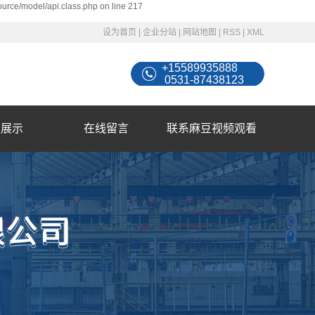
ource/model/api.class.php on line 217
设为首页
|
企业分站
|
网站地图
|
RSS
|
XML
+15589935888
0531-87438123
例展示
在线留言
联系麻豆视频观看