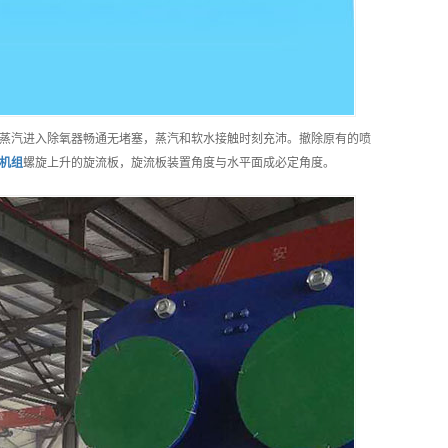
蒸汽进入除氧器畅通无堵塞，蒸汽和软水接触时刻充沛。撤除原有的喷
机组
螺旋上升的旋流板，旋流板装置角度与水平面成必定角度。