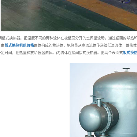
1)间壁式换热器。把温度不同的两种流体在被壁面分开的空间里流动，通过壁面的导热和
于由
板式换热机组
价格
固体构成的蓄热体，把热量从高温流体传递给低温流体，蓄热体
一定时间，把热量释放给低温流体。(3)流体连接间接式换热器。把两个表面式
板式换