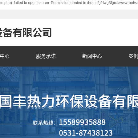
e.php): failed to open stream: Permission denied in /home/gfrlwg3fgrul/wwwroot/s
中心
服务承诺
新闻中心
案